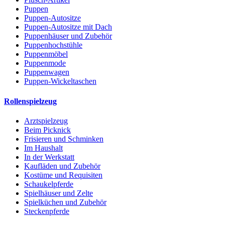
Puppen
Puppen-Autositze
Puppen-Autositze mit Dach
Puppenhäuser und Zubehör
Puppenhochstühle
Puppenmöbel
Puppenmode
Puppenwagen
Puppen-Wickeltaschen
Rollenspielzeug
Arztspielzeug
Beim Picknick
Frisieren und Schminken
Im Haushalt
In der Werkstatt
Kaufläden und Zubehör
Kostüme und Requisiten
Schaukelpferde
Spielhäuser und Zelte
Spielküchen und Zubehör
Steckenpferde