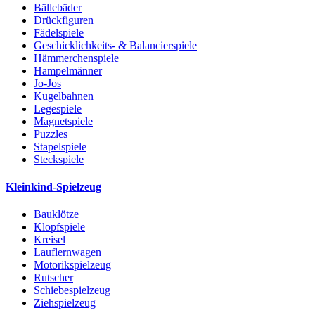
Bällebäder
Drückfiguren
Fädelspiele
Geschicklichkeits- & Balancierspiele
Hämmerchenspiele
Hampelmänner
Jo-Jos
Kugelbahnen
Legespiele
Magnetspiele
Puzzles
Stapelspiele
Steckspiele
Kleinkind-Spielzeug
Bauklötze
Klopfspiele
Kreisel
Lauflernwagen
Motorikspielzeug
Rutscher
Schiebespielzeug
Ziehspielzeug