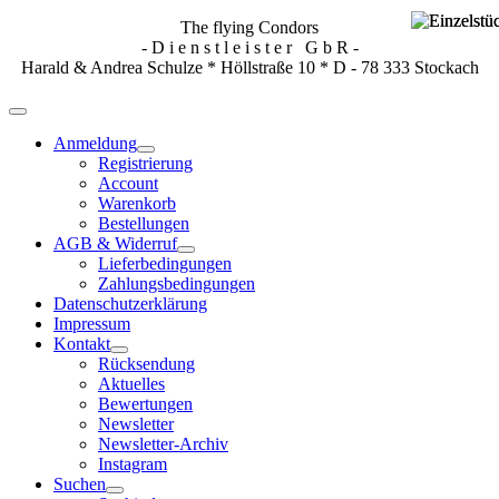
The flying Condors
- D i e n s t l e i s t e r G b R -
Harald & Andrea Schulze * Höllstraße 10 * D - 78 333 Stockach
Anmeldung
Registrierung
Account
Warenkorb
Bestellungen
AGB & Widerruf
Lieferbedingungen
Zahlungsbedingungen
Datenschutzerklärung
Impressum
Kontakt
Rücksendung
Aktuelles
Bewertungen
Newsletter
Newsletter-Archiv
Instagram
Suchen