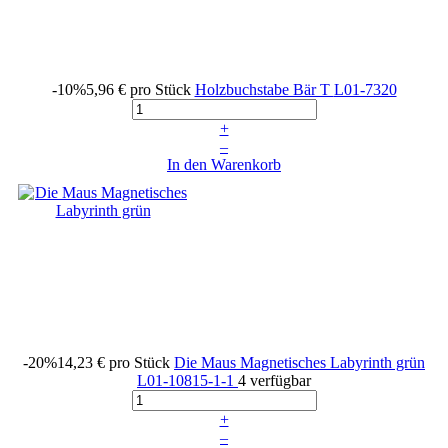
-10%
5,96 €
pro Stück
Holzbuchstabe Bär T
L01-7320
+
–
In den Warenkorb
-20%
14,23 €
pro Stück
Die Maus Magnetisches Labyrinth grün
L01-10815-1-1
4 verfügbar
+
–