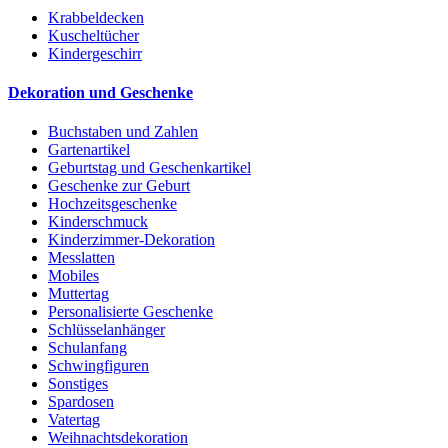
Krabbeldecken
Kuscheltücher
Kindergeschirr
Dekoration und Geschenke
Buchstaben und Zahlen
Gartenartikel
Geburtstag und Geschenkartikel
Geschenke zur Geburt
Hochzeitsgeschenke
Kinderschmuck
Kinderzimmer-Dekoration
Messlatten
Mobiles
Muttertag
Personalisierte Geschenke
Schlüsselanhänger
Schulanfang
Schwingfiguren
Sonstiges
Spardosen
Vatertag
Weihnachtsdekoration