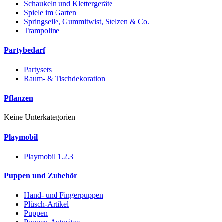
Schaukeln und Klettergeräte
Spiele im Garten
Springseile, Gummitwist, Stelzen & Co.
Trampoline
Partybedarf
Partysets
Raum- & Tischdekoration
Pflanzen
Keine Unterkategorien
Playmobil
Playmobil 1.2.3
Puppen und Zubehör
Hand- und Fingerpuppen
Plüsch-Artikel
Puppen
Puppen-Autositze