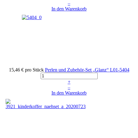
–
In den Warenkorb
15,46 €
pro Stück
Perlen und Zubehör-Set „Glanz“
L01-5404
+
–
In den Warenkorb