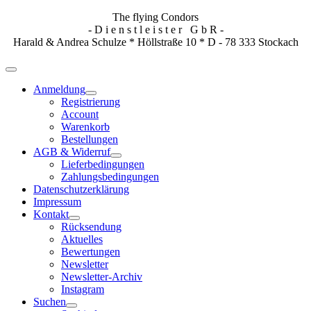
The flying Condors
- D i e n s t l e i s t e r G b R -
Harald & Andrea Schulze * Höllstraße 10 * D - 78 333 Stockach
Anmeldung
Registrierung
Account
Warenkorb
Bestellungen
AGB & Widerruf
Lieferbedingungen
Zahlungsbedingungen
Datenschutzerklärung
Impressum
Kontakt
Rücksendung
Aktuelles
Bewertungen
Newsletter
Newsletter-Archiv
Instagram
Suchen