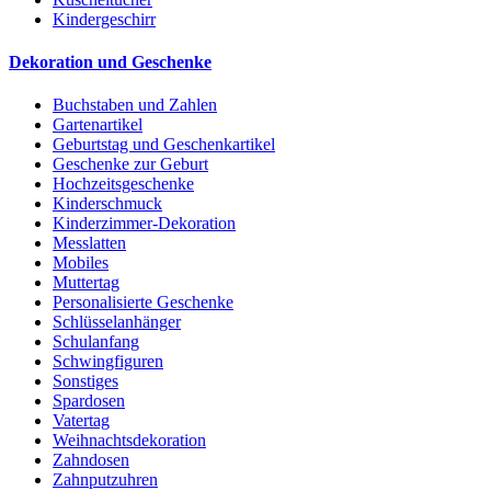
Kindergeschirr
Dekoration und Geschenke
Buchstaben und Zahlen
Gartenartikel
Geburtstag und Geschenkartikel
Geschenke zur Geburt
Hochzeitsgeschenke
Kinderschmuck
Kinderzimmer-Dekoration
Messlatten
Mobiles
Muttertag
Personalisierte Geschenke
Schlüsselanhänger
Schulanfang
Schwingfiguren
Sonstiges
Spardosen
Vatertag
Weihnachtsdekoration
Zahndosen
Zahnputzuhren