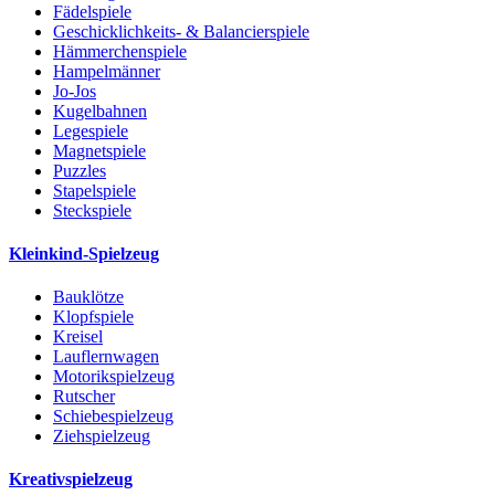
Fädelspiele
Geschicklichkeits- & Balancierspiele
Hämmerchenspiele
Hampelmänner
Jo-Jos
Kugelbahnen
Legespiele
Magnetspiele
Puzzles
Stapelspiele
Steckspiele
Kleinkind-Spielzeug
Bauklötze
Klopfspiele
Kreisel
Lauflernwagen
Motorikspielzeug
Rutscher
Schiebespielzeug
Ziehspielzeug
Kreativspielzeug