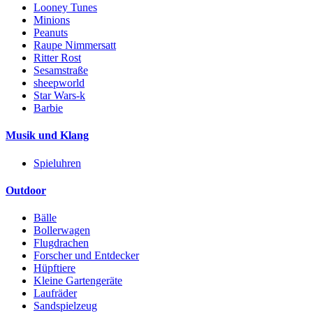
Looney Tunes
Minions
Peanuts
Raupe Nimmersatt
Ritter Rost
Sesamstraße
sheepworld
Star Wars-k
Barbie
Musik und Klang
Spieluhren
Outdoor
Bälle
Bollerwagen
Flugdrachen
Forscher und Entdecker
Hüpftiere
Kleine Gartengeräte
Laufräder
Sandspielzeug