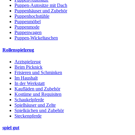
Puppen-Autositze mit Dach
Puppenhäuser und Zubehör
Puppenhochstühle
Puppenmöbel
Puppenmode
Puppenwagen
Puppen-Wickeltaschen
Rollenspielzeug
Arztspielzeug
Beim Picknick
Frisieren und Schminken
Im Haushalt
In der Werkstatt
Kaufläden und Zubehör
Kostüme und Requisiten
Schaukelpferde
Spielhäuser und Zelte
Spielküchen und Zubehör
Steckenpferde
spiel gut