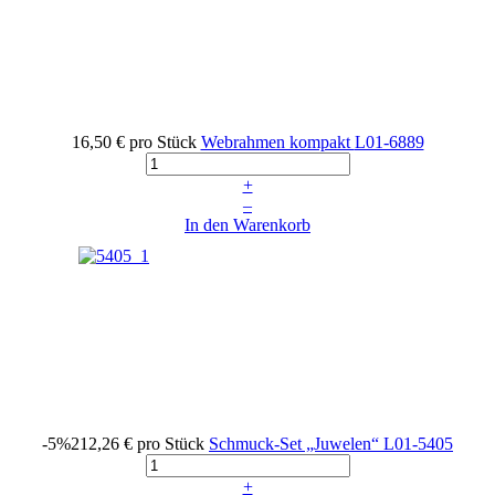
16,50 €
pro Stück
Webrahmen kompakt
L01-6889
+
–
In den Warenkorb
-5%
212,26 €
pro Stück
Schmuck-Set „Juwelen“
L01-5405
+