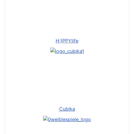
H:)PPYlife
Cubika