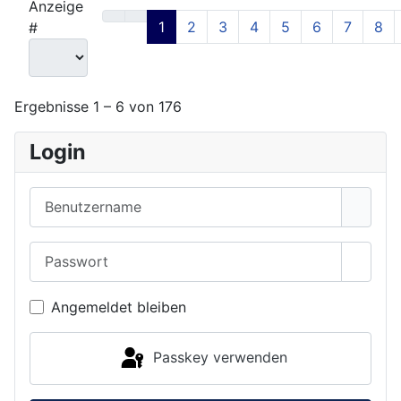
Anzeige
1
2
3
4
5
6
7
8
#
Ergebnisse 1 – 6 von 176
Login
Benutzername
Passwort
Passwo
Angemeldet bleiben
Passkey verwenden