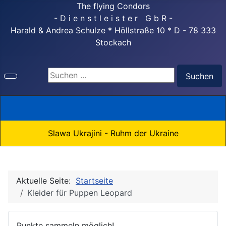
The flying Condors
- D i e n s t l e i s t e r G b R -
Harald & Andrea Schulze * Höllstraße 10 * D - 78 333
Stockach
Suchen ...
Suchen
Slawa Ukrajini - Ruhm der Ukraine
Aktuelle Seite:
Startseite
Kleider für Puppen Leopard
Punkte sammeln möglich!