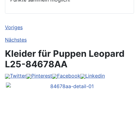
Voriges
Nächstes
Kleider für Puppen Leopard
L25-84678AA
Twitter
Pinterest
Facebook
Linkedin
Vorher
Vorher
Vorher
Vorher
Weiter
Weiter
Weiter
Weiter