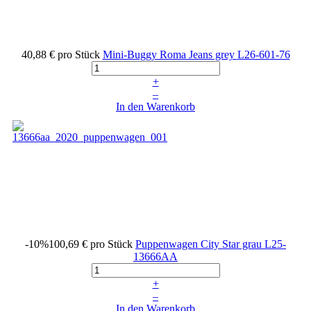
40,88 €
pro Stück
Mini-Buggy Roma Jeans grey
L26-601-76
+
–
In den Warenkorb
-10%
100,69 €
pro Stück
Puppenwagen City Star grau
L25-
13666AA
+
–
In den Warenkorb