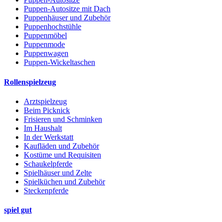
Puppen-Autositze mit Dach
Puppenhäuser und Zubehör
Puppenhochstühle
Puppenmöbel
Puppenmode
Puppenwagen
Puppen-Wickeltaschen
Rollenspielzeug
Arztspielzeug
Beim Picknick
Frisieren und Schminken
Im Haushalt
In der Werkstatt
Kaufläden und Zubehör
Kostüme und Requisiten
Schaukelpferde
Spielhäuser und Zelte
Spielküchen und Zubehör
Steckenpferde
spiel gut