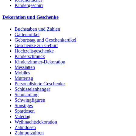
Kindergeschirr
Dekoration und Geschenke
Buchstaben und Zahlen
Gartenartikel
Geburtstag und Geschenkartikel
Geschenke zur Geburt
Hochzeitsgeschenke
Kinderschmuck
Kinderzimmer-Dekoration
Messlatten
Mobiles
Muttertag
Personalisierte Geschenke
Schlüsselanhänger
Schulanfang
Schwingfiguren
Sonstiges
Spardosen
Vatertag
Weihnachtsdekoration
Zahndosen
Zahnputzuhren