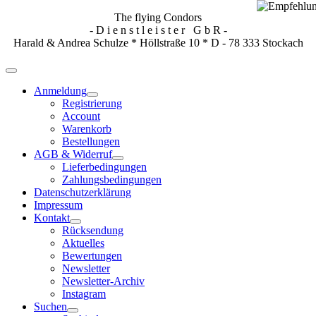
The flying Condors
- D i e n s t l e i s t e r G b R -
Harald & Andrea Schulze * Höllstraße 10 * D - 78 333 Stockach
Anmeldung
Registrierung
Account
Warenkorb
Bestellungen
AGB & Widerruf
Lieferbedingungen
Zahlungsbedingungen
Datenschutzerklärung
Impressum
Kontakt
Rücksendung
Aktuelles
Bewertungen
Newsletter
Newsletter-Archiv
Instagram
Suchen