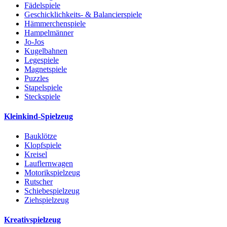
Fädelspiele
Geschicklichkeits- & Balancierspiele
Hämmerchenspiele
Hampelmänner
Jo-Jos
Kugelbahnen
Legespiele
Magnetspiele
Puzzles
Stapelspiele
Steckspiele
Kleinkind-Spielzeug
Bauklötze
Klopfspiele
Kreisel
Lauflernwagen
Motorikspielzeug
Rutscher
Schiebespielzeug
Ziehspielzeug
Kreativspielzeug