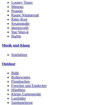
Looney Tunes
Minions
Peanuts
Raupe Nimmersatt
Ritter Rost
Sesamstraße
sheepworld
Star Wars-k
Barbie
Musik und Klang
Spieluhren
Outdoor
Bälle
Bollerwagen
Flugdrachen
Forscher und Entdecker
Hüpftiere
Kleine Gartengeräte
Laufräder
Sandspielzeug