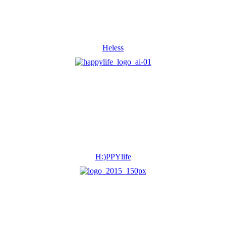
Heless
H:)PPYlife