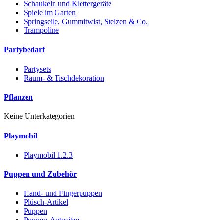
Schaukeln und Klettergeräte
Spiele im Garten
Springseile, Gummitwist, Stelzen & Co.
Trampoline
Partybedarf
Partysets
Raum- & Tischdekoration
Pflanzen
Keine Unterkategorien
Playmobil
Playmobil 1.2.3
Puppen und Zubehör
Hand- und Fingerpuppen
Plüsch-Artikel
Puppen
Puppen-Autositze