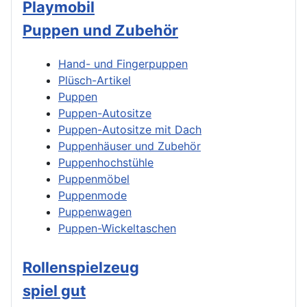
Playmobil
Puppen und Zubehör
Hand- und Fingerpuppen
Plüsch-Artikel
Puppen
Puppen-Autositze
Puppen-Autositze mit Dach
Puppenhäuser und Zubehör
Puppenhochstühle
Puppenmöbel
Puppenmode
Puppenwagen
Puppen-Wickeltaschen
Rollenspielzeug
spiel gut