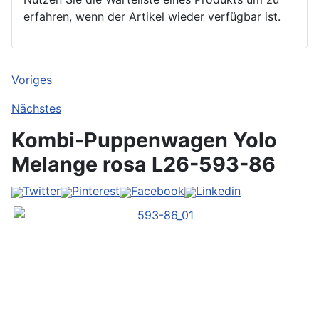
erfahren, wenn der Artikel wieder verfügbar ist.
Voriges
Nächstes
Kombi-Puppenwagen Yolo
Melange rosa
L26-593-86
Twitter
Pinterest
Facebook
Linkedin
Vorher
Vorher
Vorher
Vorher
Vorher
Vorher
Vorher
Weiter
Weiter
Weiter
Weiter
Weiter
Weiter
Weiter