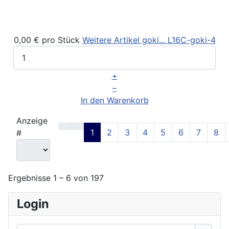
0,00 €
pro Stück
Weitere Artikel goki...
L16C-goki-4
+
–
In den Warenkorb
Anzeige
1
2
3
4
5
6
7
8
#
Ergebnisse 1 – 6 von 197
Login