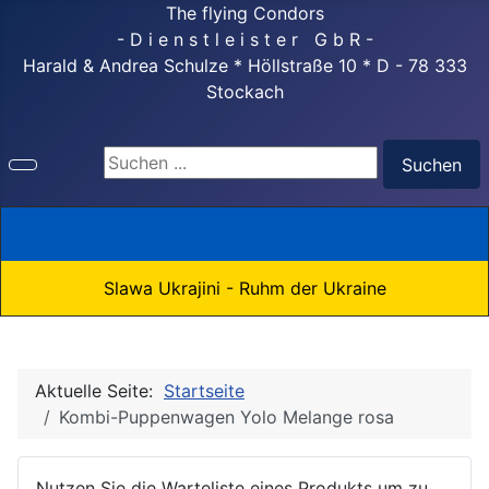
The flying Condors
- D i e n s t l e i s t e r G b R -
Harald & Andrea Schulze * Höllstraße 10 * D - 78 333
Stockach
Suchen ...
Suchen
Slawa Ukrajini - Ruhm der Ukraine
Aktuelle Seite:
Startseite
Kombi-Puppenwagen Yolo Melange rosa
Nutzen Sie die Warteliste eines Produkts um zu