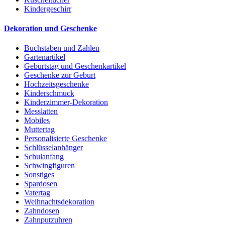
Kindergeschirr
Dekoration und Geschenke
Buchstaben und Zahlen
Gartenartikel
Geburtstag und Geschenkartikel
Geschenke zur Geburt
Hochzeitsgeschenke
Kinderschmuck
Kinderzimmer-Dekoration
Messlatten
Mobiles
Muttertag
Personalisierte Geschenke
Schlüsselanhänger
Schulanfang
Schwingfiguren
Sonstiges
Spardosen
Vatertag
Weihnachtsdekoration
Zahndosen
Zahnputzuhren