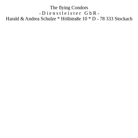
The flying Condors
- D i e n s t l e i s t e r G b R -
Harald & Andrea Schulze * Höllstraße 10 * D - 78 333 Stockach