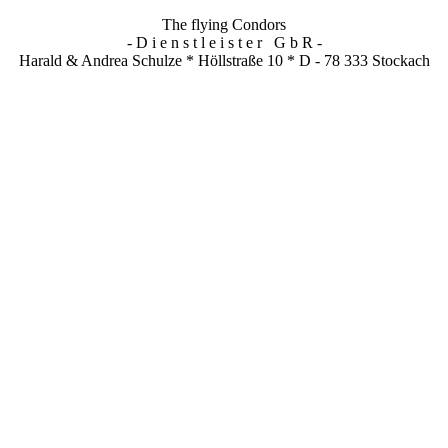
The flying Condors
- D i e n s t l e i s t e r G b R -
Harald & Andrea Schulze * Höllstraße 10 * D - 78 333 Stockach