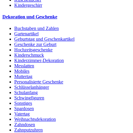
Kindergeschirr
Dekoration und Geschenke
Buchstaben und Zahlen
Gartenartikel
Geburtstag und Geschenkartikel
Geschenke zur Geburt
Hochzeitsgeschenke
Kinderschmuck
Kinderzimmer-Dekoration
Messlatten
Mobiles
Muttertag
Personalisierte Geschenke
Schlüsselanhänger
Schulanfang
Schwingfiguren
Sonstiges
Spardosen
Vatertag
Weihnachtsdekoration
Zahndosen
Zahnputzuhren