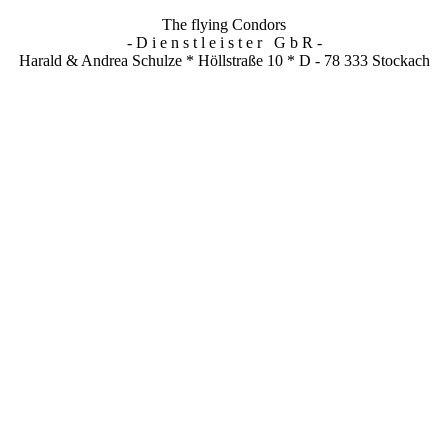
The flying Condors
- D i e n s t l e i s t e r G b R -
Harald & Andrea Schulze * Höllstraße 10 * D - 78 333 Stockach