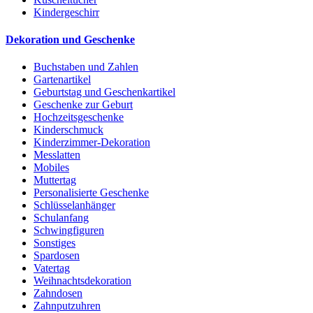
Kindergeschirr
Dekoration und Geschenke
Buchstaben und Zahlen
Gartenartikel
Geburtstag und Geschenkartikel
Geschenke zur Geburt
Hochzeitsgeschenke
Kinderschmuck
Kinderzimmer-Dekoration
Messlatten
Mobiles
Muttertag
Personalisierte Geschenke
Schlüsselanhänger
Schulanfang
Schwingfiguren
Sonstiges
Spardosen
Vatertag
Weihnachtsdekoration
Zahndosen
Zahnputzuhren