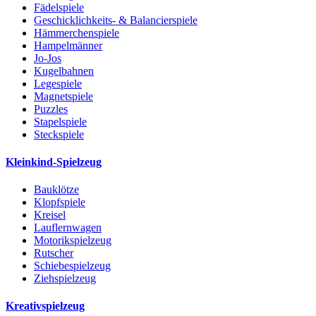
Fädelspiele
Geschicklichkeits- & Balancierspiele
Hämmerchenspiele
Hampelmänner
Jo-Jos
Kugelbahnen
Legespiele
Magnetspiele
Puzzles
Stapelspiele
Steckspiele
Kleinkind-Spielzeug
Bauklötze
Klopfspiele
Kreisel
Lauflernwagen
Motorikspielzeug
Rutscher
Schiebespielzeug
Ziehspielzeug
Kreativspielzeug