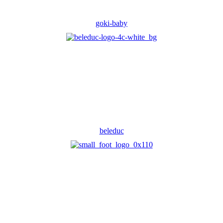
goki-baby
beleduc