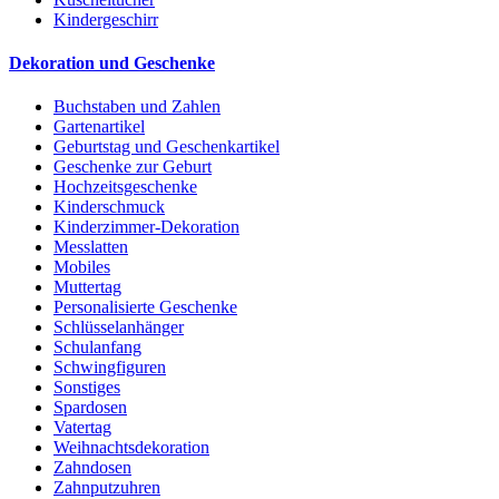
Kindergeschirr
Dekoration und Geschenke
Buchstaben und Zahlen
Gartenartikel
Geburtstag und Geschenkartikel
Geschenke zur Geburt
Hochzeitsgeschenke
Kinderschmuck
Kinderzimmer-Dekoration
Messlatten
Mobiles
Muttertag
Personalisierte Geschenke
Schlüsselanhänger
Schulanfang
Schwingfiguren
Sonstiges
Spardosen
Vatertag
Weihnachtsdekoration
Zahndosen
Zahnputzuhren