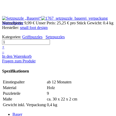
Weiter
Normalpreis:
Weiter
9,99 €
Unser Preis:
25,25 €
pro Stück
Gewicht: 0.4 kg
Hersteller:
small foot design
Kategorien:
Griffpuzzles
Setzpuzzles
+
–
In den Warenkorb
Fragen zum Produkt
Spezifikationen
Einstiegsalter
ab 12 Monaten
Material
Holz
Puzzleteile
9
Maße
ca. 30 x 22 x 2 cm
Gewicht inkl. Verpackung
0,4 kg
Bauer