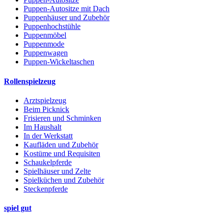
Puppen-Autositze mit Dach
Puppenhäuser und Zubehör
Puppenhochstühle
Puppenmöbel
Puppenmode
Puppenwagen
Puppen-Wickeltaschen
Rollenspielzeug
Arztspielzeug
Beim Picknick
Frisieren und Schminken
Im Haushalt
In der Werkstatt
Kaufläden und Zubehör
Kostüme und Requisiten
Schaukelpferde
Spielhäuser und Zelte
Spielküchen und Zubehör
Steckenpferde
spiel gut