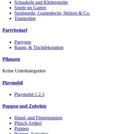
Schaukeln und Klettergeräte
Spiele im Garten
Springseile, Gummitwist, Stelzen & Co.
Trampoline
Partybedarf
Partysets
Raum- & Tischdekoration
Pflanzen
Keine Unterkategorien
Playmobil
Playmobil 1.2.3
Puppen und Zubehör
Hand- und Fingerpuppen
Plüsch-Artikel
Puppen
Puppen-Autositze