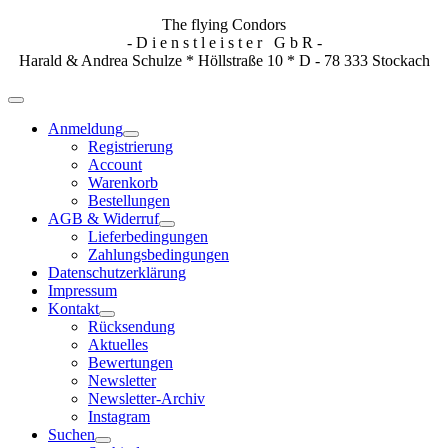
The flying Condors
- D i e n s t l e i s t e r G b R -
Harald & Andrea Schulze * Höllstraße 10 * D - 78 333 Stockach
Anmeldung
Registrierung
Account
Warenkorb
Bestellungen
AGB & Widerruf
Lieferbedingungen
Zahlungsbedingungen
Datenschutzerklärung
Impressum
Kontakt
Rücksendung
Aktuelles
Bewertungen
Newsletter
Newsletter-Archiv
Instagram
Suchen