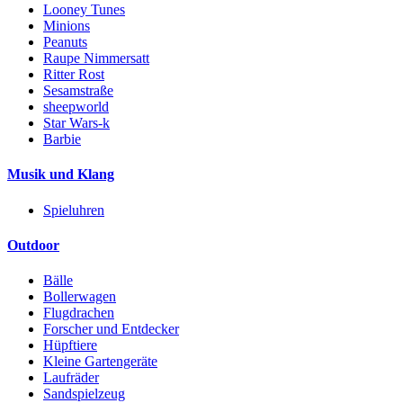
Looney Tunes
Minions
Peanuts
Raupe Nimmersatt
Ritter Rost
Sesamstraße
sheepworld
Star Wars-k
Barbie
Musik und Klang
Spieluhren
Outdoor
Bälle
Bollerwagen
Flugdrachen
Forscher und Entdecker
Hüpftiere
Kleine Gartengeräte
Laufräder
Sandspielzeug