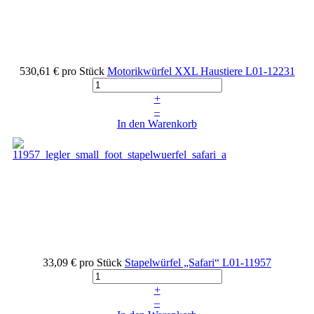
530,61 €
pro Stück
Motorikwürfel XXL Haustiere
L01-12231
+
–
In den Warenkorb
33,09 €
pro Stück
Stapelwürfel „Safari“
L01-11957
+
–