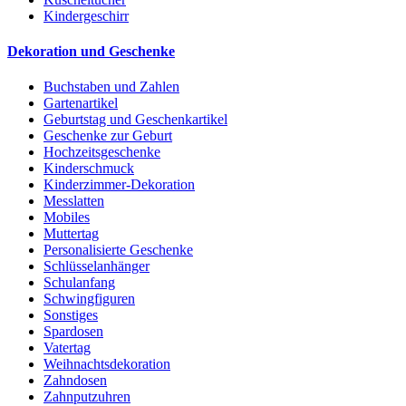
Kindergeschirr
Dekoration und Geschenke
Buchstaben und Zahlen
Gartenartikel
Geburtstag und Geschenkartikel
Geschenke zur Geburt
Hochzeitsgeschenke
Kinderschmuck
Kinderzimmer-Dekoration
Messlatten
Mobiles
Muttertag
Personalisierte Geschenke
Schlüsselanhänger
Schulanfang
Schwingfiguren
Sonstiges
Spardosen
Vatertag
Weihnachtsdekoration
Zahndosen
Zahnputzuhren