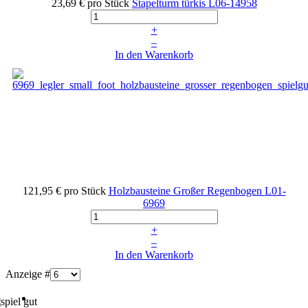
23,69 €
pro Stück
Stapelturm türkis
L06-14958
+
–
In den Warenkorb
121,95 €
pro Stück
Holzbausteine Großer Regenbogen
L01-
6969
+
–
In den Warenkorb
Anzeige #