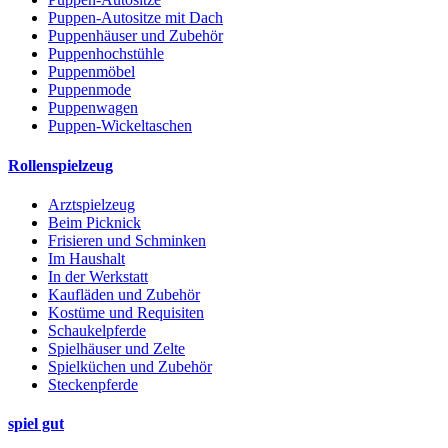
Puppen-Autositze mit Dach
Puppenhäuser und Zubehör
Puppenhochstühle
Puppenmöbel
Puppenmode
Puppenwagen
Puppen-Wickeltaschen
Rollenspielzeug
Arztspielzeug
Beim Picknick
Frisieren und Schminken
Im Haushalt
In der Werkstatt
Kaufläden und Zubehör
Kostüme und Requisiten
Schaukelpferde
Spielhäuser und Zelte
Spielküchen und Zubehör
Steckenpferde
spiel gut