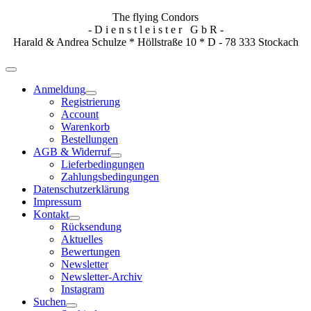
The flying Condors
- D i e n s t l e i s t e r G b R -
Harald & Andrea Schulze * Höllstraße 10 * D - 78 333 Stockach
Anmeldung
Registrierung
Account
Warenkorb
Bestellungen
AGB & Widerruf
Lieferbedingungen
Zahlungsbedingungen
Datenschutzerklärung
Impressum
Kontakt
Rücksendung
Aktuelles
Bewertungen
Newsletter
Newsletter-Archiv
Instagram
Suchen