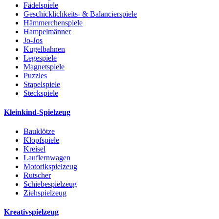
Fädelspiele
Geschicklichkeits- & Balancierspiele
Hämmerchenspiele
Hampelmänner
Jo-Jos
Kugelbahnen
Legespiele
Magnetspiele
Puzzles
Stapelspiele
Steckspiele
Kleinkind-Spielzeug
Bauklötze
Klopfspiele
Kreisel
Lauflernwagen
Motorikspielzeug
Rutscher
Schiebespielzeug
Ziehspielzeug
Kreativspielzeug