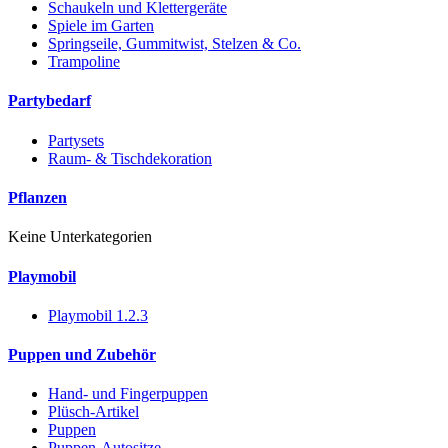
Schaukeln und Klettergeräte
Spiele im Garten
Springseile, Gummitwist, Stelzen & Co.
Trampoline
Partybedarf
Partysets
Raum- & Tischdekoration
Pflanzen
Keine Unterkategorien
Playmobil
Playmobil 1.2.3
Puppen und Zubehör
Hand- und Fingerpuppen
Plüsch-Artikel
Puppen
Puppen-Autositze