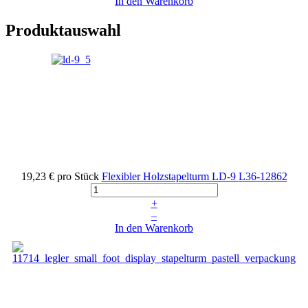
In den Warenkorb
Produktauswahl
19,23 €
pro Stück
Flexibler Holzstapelturm LD-9
L36-12862
+
–
In den Warenkorb