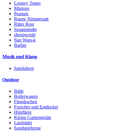
Looney Tunes
Minions
Peanuts
Raupe Nimmersatt
Ritter Rost
Sesamstraße
sheepworld
Star Wars-k
Barbie
Musik und Klang
Spieluhren
Outdoor
Bälle
Bollerwagen
Flugdrachen
Forscher und Entdecker
Hüpftiere
Kleine Gartengeräte
Laufräder
Sandspielzeug