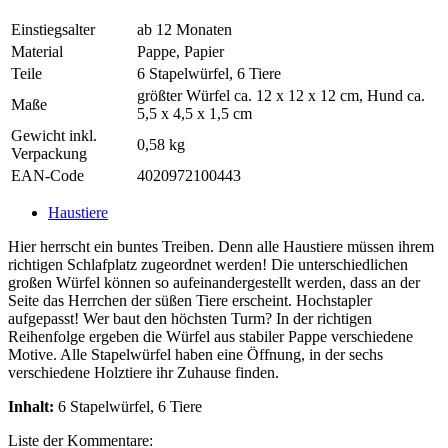
Einstiegsalter
ab 12 Monaten
Material
Pappe, Papier
Teile
6 Stapelwürfel, 6 Tiere
größter Würfel ca. 12 x 12 x 12 cm, Hund ca.
Maße
5,5 x 4,5 x 1,5 cm
Gewicht inkl.
0,58 kg
Verpackung
EAN-Code
4020972100443
Haustiere
Hier herrscht ein buntes Treiben. Denn alle Haustiere müssen ihrem
richtigen Schlafplatz zugeordnet werden! Die unterschiedlichen
großen Würfel können so aufeinandergestellt werden, dass an der
Seite das Herrchen der süßen Tiere erscheint. Hochstapler
aufgepasst! Wer baut den höchsten Turm? In der richtigen
Reihenfolge ergeben die Würfel aus stabiler Pappe verschiedene
Motive. Alle Stapelwürfel haben eine Öffnung, in der sechs
verschiedene Holztiere ihr Zuhause finden.
Inhalt:
6 Stapelwürfel, 6 Tiere
Liste der Kommentare: