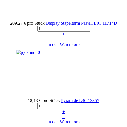
209,27 €
pro Stück
Display Stapelturm Pastell
L01-11714D
+
–
In den Warenkorb
18,13 €
pro Stück
Pyramide
L36-13357
+
–
In den Warenkorb