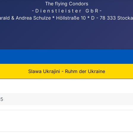
The flying Condors
- D i e n s t l e i s t e r G b R -
rald & Andrea Schulze * Höllstraße 10 * D - 78 333 Stock
Slawa Ukrajini - Ruhm der Ukraine
 5