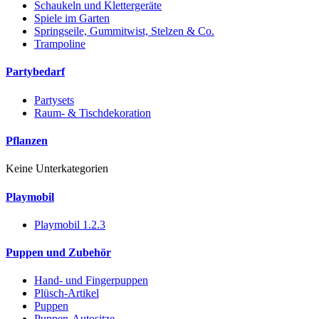
Schaukeln und Klettergeräte
Spiele im Garten
Springseile, Gummitwist, Stelzen & Co.
Trampoline
Partybedarf
Partysets
Raum- & Tischdekoration
Pflanzen
Keine Unterkategorien
Playmobil
Playmobil 1.2.3
Puppen und Zubehör
Hand- und Fingerpuppen
Plüsch-Artikel
Puppen
Puppen-Autositze