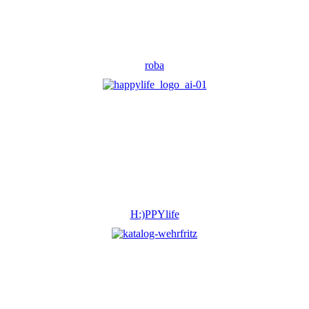
roba
H:)PPYlife