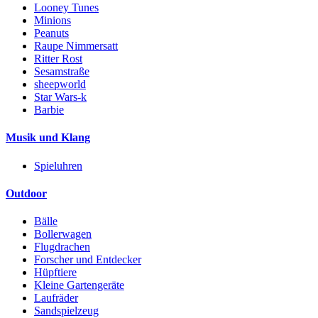
Looney Tunes
Minions
Peanuts
Raupe Nimmersatt
Ritter Rost
Sesamstraße
sheepworld
Star Wars-k
Barbie
Musik und Klang
Spieluhren
Outdoor
Bälle
Bollerwagen
Flugdrachen
Forscher und Entdecker
Hüpftiere
Kleine Gartengeräte
Laufräder
Sandspielzeug