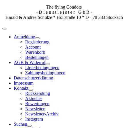
The flying Condors
- D i e n s t l e i s t e r G b R -
Harald & Andrea Schulze * Höllstraße 10 * D - 78 333 Stockach
Anmeldung
Registrierung
Account
Warenkorb
Bestellungen
AGB & Widerruf
Lieferbedingungen
Zahlungsbedingungen
Datenschutzerklärung
Impressum
Kontakt
Rücksendung
Aktuelles
Bewertungen
Newsletter
Newsletter-Archiv
Instagram
Suchen