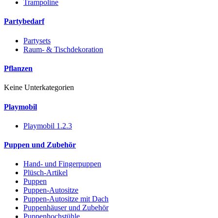
Trampoline
Partybedarf
Partysets
Raum- & Tischdekoration
Pflanzen
Keine Unterkategorien
Playmobil
Playmobil 1.2.3
Puppen und Zubehör
Hand- und Fingerpuppen
Plüsch-Artikel
Puppen
Puppen-Autositze
Puppen-Autositze mit Dach
Puppenhäuser und Zubehör
Puppenhochstühle