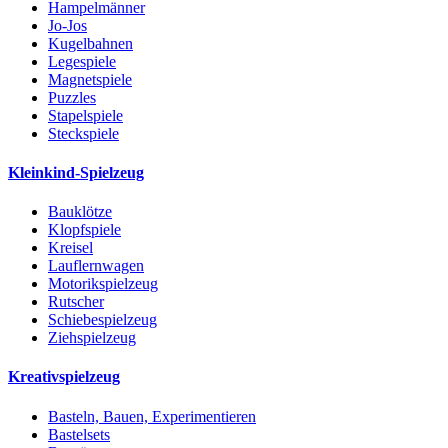
Hampelmänner
Jo-Jos
Kugelbahnen
Legespiele
Magnetspiele
Puzzles
Stapelspiele
Steckspiele
Kleinkind-Spielzeug
Bauklötze
Klopfspiele
Kreisel
Lauflernwagen
Motorikspielzeug
Rutscher
Schiebespielzeug
Ziehspielzeug
Kreativspielzeug
Basteln, Bauen, Experimentieren
Bastelsets