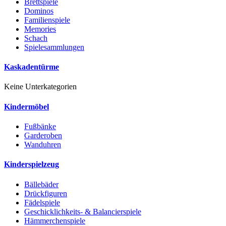
Brettspiele
Dominos
Familienspiele
Memories
Schach
Spielesammlungen
Kaskadentürme
Keine Unterkategorien
Kindermöbel
Fußbänke
Garderoben
Wanduhren
Kinderspielzeug
Bällebäder
Drückfiguren
Fädelspiele
Geschicklichkeits- & Balancierspiele
Hämmerchenspiele