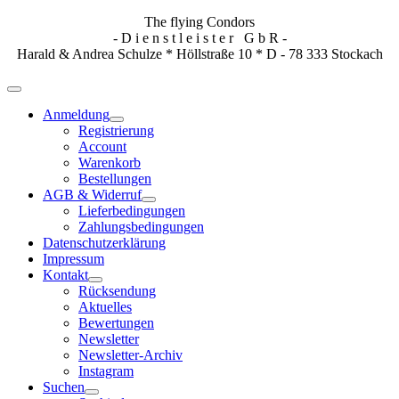
The flying Condors
- D i e n s t l e i s t e r G b R -
Harald & Andrea Schulze * Höllstraße 10 * D - 78 333 Stockach
Anmeldung
Registrierung
Account
Warenkorb
Bestellungen
AGB & Widerruf
Lieferbedingungen
Zahlungsbedingungen
Datenschutzerklärung
Impressum
Kontakt
Rücksendung
Aktuelles
Bewertungen
Newsletter
Newsletter-Archiv
Instagram
Suchen