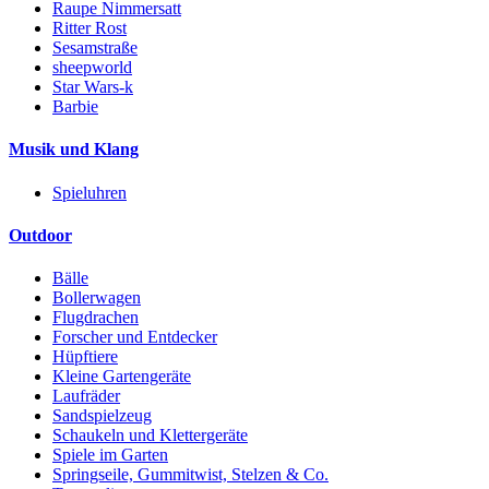
Raupe Nimmersatt
Ritter Rost
Sesamstraße
sheepworld
Star Wars-k
Barbie
Musik und Klang
Spieluhren
Outdoor
Bälle
Bollerwagen
Flugdrachen
Forscher und Entdecker
Hüpftiere
Kleine Gartengeräte
Laufräder
Sandspielzeug
Schaukeln und Klettergeräte
Spiele im Garten
Springseile, Gummitwist, Stelzen & Co.