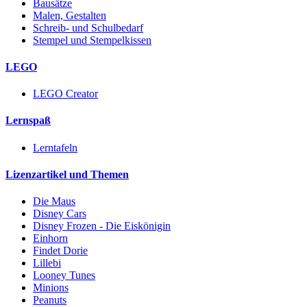
Bausätze
Malen, Gestalten
Schreib- und Schulbedarf
Stempel und Stempelkissen
LEGO
LEGO Creator
Lernspaß
Lerntafeln
Lizenzartikel und Themen
Die Maus
Disney Cars
Disney Frozen - Die Eiskönigin
Einhorn
Findet Dorie
Lillebi
Looney Tunes
Minions
Peanuts