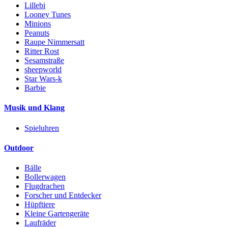
Lillebi
Looney Tunes
Minions
Peanuts
Raupe Nimmersatt
Ritter Rost
Sesamstraße
sheepworld
Star Wars-k
Barbie
Musik und Klang
Spieluhren
Outdoor
Bälle
Bollerwagen
Flugdrachen
Forscher und Entdecker
Hüpftiere
Kleine Gartengeräte
Laufräder