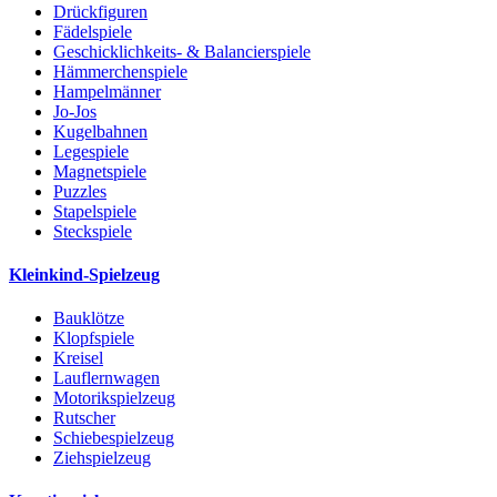
Drückfiguren
Fädelspiele
Geschicklichkeits- & Balancierspiele
Hämmerchenspiele
Hampelmänner
Jo-Jos
Kugelbahnen
Legespiele
Magnetspiele
Puzzles
Stapelspiele
Steckspiele
Kleinkind-Spielzeug
Bauklötze
Klopfspiele
Kreisel
Lauflernwagen
Motorikspielzeug
Rutscher
Schiebespielzeug
Ziehspielzeug