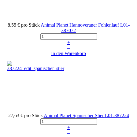
8,55 €
pro Stück
Animal Planet Hannoveraner Fohlenlauf
L01-
387072
+
–
In den Warenkorb
27,63 €
pro Stück
Animal Planet Spanischer Stier
L01-387224
+
–