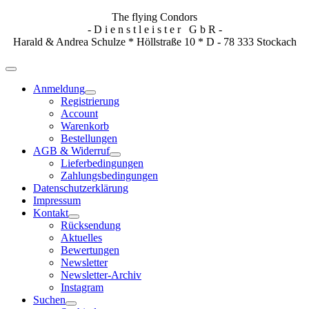
The flying Condors
- D i e n s t l e i s t e r G b R -
Harald & Andrea Schulze * Höllstraße 10 * D - 78 333 Stockach
Anmeldung
Registrierung
Account
Warenkorb
Bestellungen
AGB & Widerruf
Lieferbedingungen
Zahlungsbedingungen
Datenschutzerklärung
Impressum
Kontakt
Rücksendung
Aktuelles
Bewertungen
Newsletter
Newsletter-Archiv
Instagram
Suchen