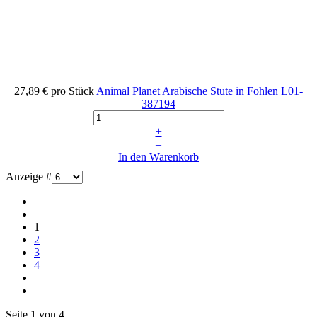
27,89 €
pro Stück
Animal Planet Arabische Stute in Fohlen
L01-
387194
+
–
In den Warenkorb
Anzeige #
1
2
3
4
Seite 1 von 4