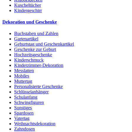
Kuscheltücher
Kindergeschirr
Dekoration und Geschenke
Buchstaben und Zahlen
Gartenartikel
Geburtstag und Geschenkartikel
Geschenke zur Geburt
Hochzeitsgeschenke
Kinderschmuck
Kinderzimmer-Dekoration
Messlatten
Mobiles
Muttertag
Personalisierte Geschenke
Schlüsselanhänger
Schulanfang
Schwingfiguren
Sonstiges
Spardosen
Vatertag
Weihnachtsdekoration
Zahndosen