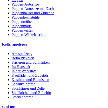
Puppen-Autositze
Puppen-Autositze mit Dach
Puppenhäuser und Zubehör
Puppenhochstühle
Puppenmöbel
Puppenmode
Puppenwagen
Puppen-Wickeltaschen
Rollenspielzeug
Arztspielzeug
Beim Picknick
Frisieren und Schminken
Im Haushalt
In der Werkstatt
Kaufläden und Zubehör
Kostüme und Requisiten
Schaukelpferde
Spielhäuser und Zelte
Spielküchen und Zubehör
Steckenpferde
spiel gut