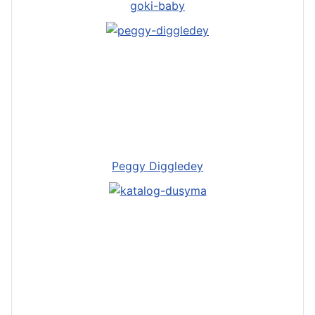
goki-baby
Peggy Diggledey