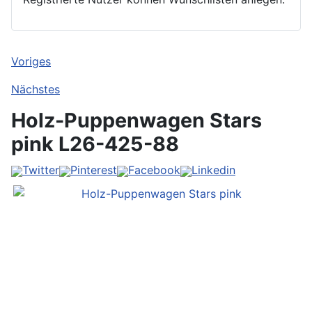
Voriges
Nächstes
Holz-Puppenwagen Stars
pink
L26-425-88
Twitter
Pinterest
Facebook
Linkedin
Vorher
Vorher
Vorher
Vorher
Vorher
Weiter
Weiter
Weiter
Weiter
Weiter