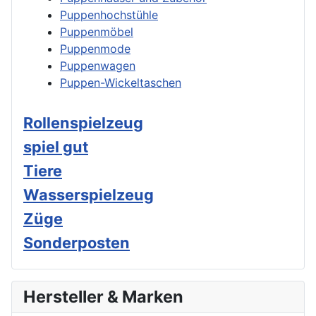
Puppenhochstühle
Puppenmöbel
Puppenmode
Puppenwagen
Puppen-Wickeltaschen
Rollenspielzeug
spiel gut
Tiere
Wasserspielzeug
Züge
Sonderposten
Hersteller & Marken