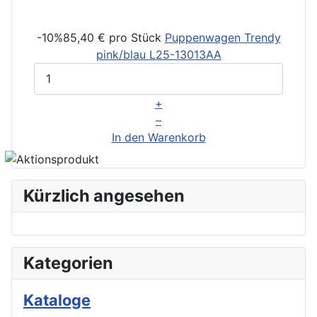
-10%
85,40 €
pro Stück
Puppenwagen Trendy
pink/blau
L25-13013AA
+
–
In den Warenkorb
Kürzlich angesehen
Kategorien
Kataloge