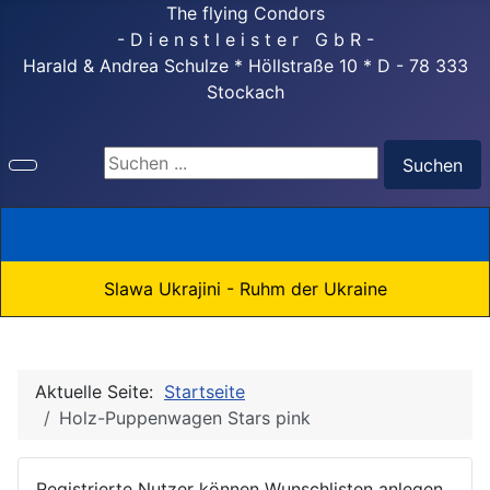
The flying Condors
- D i e n s t l e i s t e r G b R -
Harald & Andrea Schulze * Höllstraße 10 * D - 78 333
Stockach
Suchen ...
Suchen
Slawa Ukrajini - Ruhm der Ukraine
Aktuelle Seite:
Startseite
Holz-Puppenwagen Stars pink
Registrierte Nutzer können Wunschlisten anlegen.