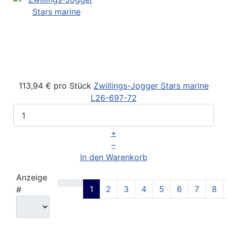
113,94 €
pro Stück
Zwillings-Jogger Stars marine
L26-697-72
+
–
In den Warenkorb
Anzeige
1
2
3
4
5
6
7
8
#