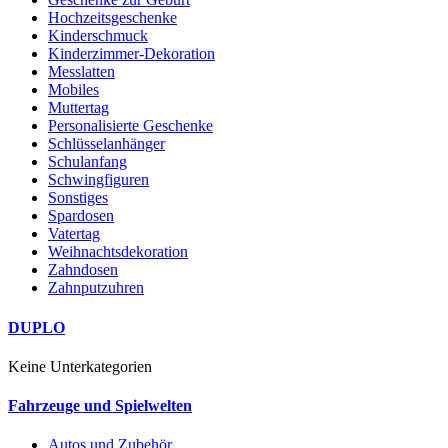
Hochzeitsgeschenke
Kinderschmuck
Kinderzimmer-Dekoration
Messlatten
Mobiles
Muttertag
Personalisierte Geschenke
Schlüsselanhänger
Schulanfang
Schwingfiguren
Sonstiges
Spardosen
Vatertag
Weihnachtsdekoration
Zahndosen
Zahnputzuhren
DUPLO
Keine Unterkategorien
Fahrzeuge und Spielwelten
Autos und Zubehör