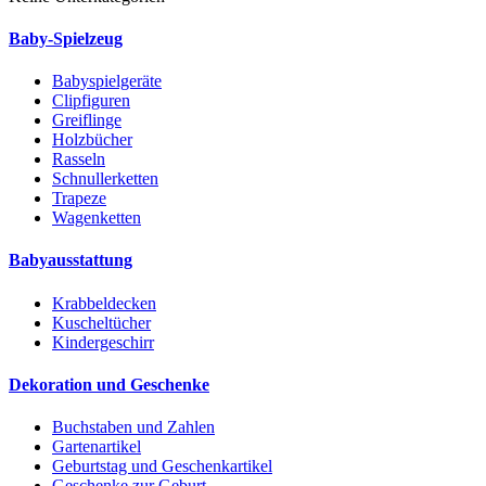
Baby-Spielzeug
Babyspielgeräte
Clipfiguren
Greiflinge
Holzbücher
Rasseln
Schnullerketten
Trapeze
Wagenketten
Babyausstattung
Krabbeldecken
Kuscheltücher
Kindergeschirr
Dekoration und Geschenke
Buchstaben und Zahlen
Gartenartikel
Geburtstag und Geschenkartikel
Geschenke zur Geburt