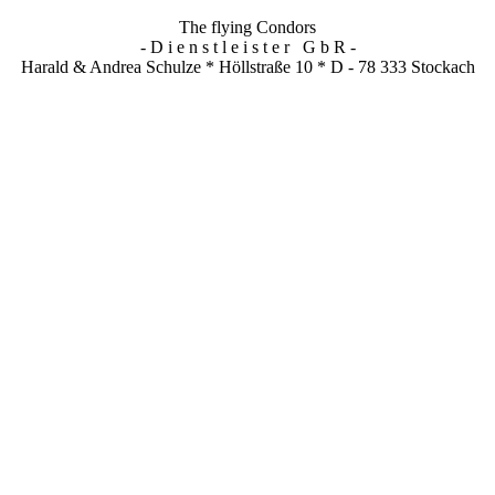
The flying Condors
- D i e n s t l e i s t e r G b R -
Harald & Andrea Schulze * Höllstraße 10 * D - 78 333 Stockach