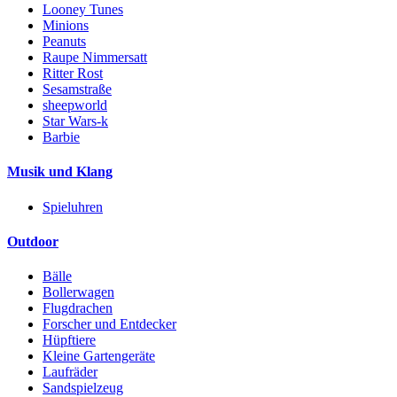
Looney Tunes
Minions
Peanuts
Raupe Nimmersatt
Ritter Rost
Sesamstraße
sheepworld
Star Wars-k
Barbie
Musik und Klang
Spieluhren
Outdoor
Bälle
Bollerwagen
Flugdrachen
Forscher und Entdecker
Hüpftiere
Kleine Gartengeräte
Laufräder
Sandspielzeug