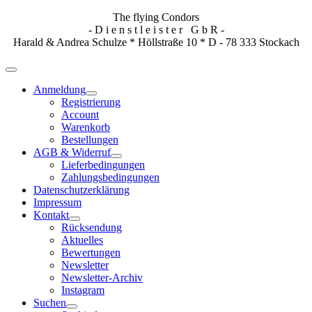
The flying Condors
- D i e n s t l e i s t e r G b R -
Harald & Andrea Schulze * Höllstraße 10 * D - 78 333 Stockach
Anmeldung
Registrierung
Account
Warenkorb
Bestellungen
AGB & Widerruf
Lieferbedingungen
Zahlungsbedingungen
Datenschutzerklärung
Impressum
Kontakt
Rücksendung
Aktuelles
Bewertungen
Newsletter
Newsletter-Archiv
Instagram
Suchen