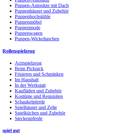
Puppen-Autositze mit Dach
Puppenhäuser und Zubehör
Puppenhochstühle
Puppenmöbel
Puppenmode
Puppenwagen
Puppen-Wickeltaschen
Rollenspielzeug
Arztspielzeug
Beim Picknick
Frisieren und Schminken
Im Haushalt
In der Werkstatt
Kaufläden und Zubehör
Kostüme und Requisiten
Schaukelpferde
Spielhäuser und Zelte
Spielküchen und Zubehör
Steckenpferde
spiel gut