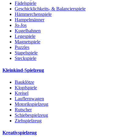
Fädelspiele
Geschicklichkeits- & Balancierspiele
Hämmerchenspiele
Hampelmänner
Jo-Jos
Kugelbahnen
Legespiele
Magnetspiele
Puzzles
Stapelspiele
Steckspiele
Kleinkind-Spielzeug
Bauklötze
Klopfspiele
Kreisel
Lauflernwagen
Motorikspielzeug
Rutscher
Schiebespielzeug
Ziehspielzeug
Kreativspielzeug