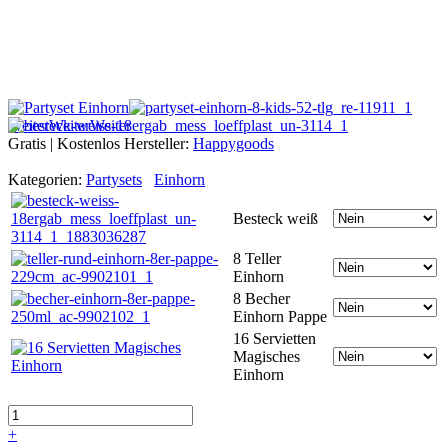
Weiter
Weiter
Weiter
Gratis | Kostenlos
Hersteller:
Happygoods
Kategorien:
Partysets
Einhorn
Besteck weiß
8 Teller
Einhorn
8 Becher
Einhorn Pappe
16 Servietten
Magisches
Einhorn
+