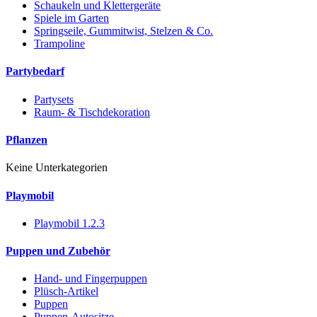
Schaukeln und Klettergeräte
Spiele im Garten
Springseile, Gummitwist, Stelzen & Co.
Trampoline
Partybedarf
Partysets
Raum- & Tischdekoration
Pflanzen
Keine Unterkategorien
Playmobil
Playmobil 1.2.3
Puppen und Zubehör
Hand- und Fingerpuppen
Plüsch-Artikel
Puppen
Puppen-Autositze