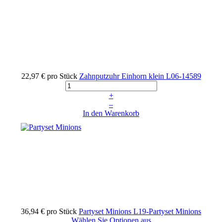
22,97 €
pro Stück
Zahnputzuhr Einhorn klein
L06-14589
+
–
In den Warenkorb
36,94 €
pro Stück
Partyset Minions
L19-Partyset Minions
Wählen Sie Optionen aus