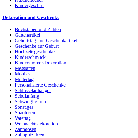
Kindergeschirr
Dekoration und Geschenke
Buchstaben und Zahlen
Gartenartikel
Geburtstag und Geschenkartikel
Geschenke zur Geburt
Hochzeitsgeschenke
Kinderschmuck
Kinderzimmer-Dekoration
Messlatten
Mobiles
Muttertag
Personalisierte Geschenke
Schlüsselanhänger
Schulanfang
Schwingfiguren
Sonstiges
Spardosen
Vatertag
Weihnachtsdekoration
Zahndosen
Zahnputzuhren