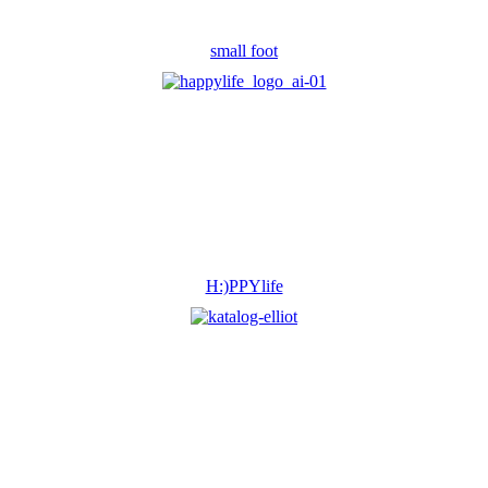
small foot
H:)PPYlife