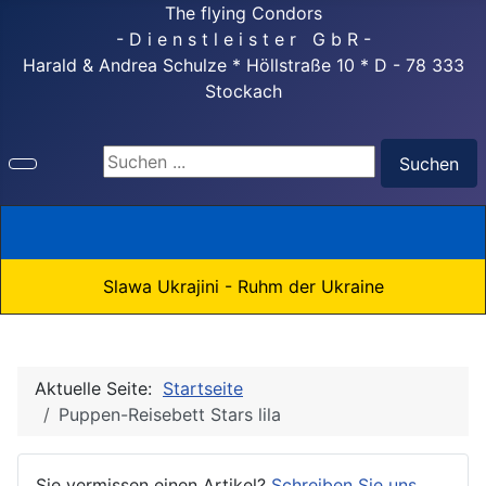
The flying Condors
- D i e n s t l e i s t e r G b R -
Harald & Andrea Schulze * Höllstraße 10 * D - 78 333
Stockach
Suchen ...
Suchen
Slawa Ukrajini - Ruhm der Ukraine
Aktuelle Seite:
Startseite
Puppen-Reisebett Stars lila
Sie vermissen einen Artikel?
Schreiben Sie uns