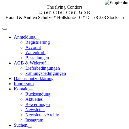
The flying Condors
- D i e n s t l e i s t e r G b R -
Harald & Andrea Schulze * Höllstraße 10 * D - 78 333 Stockach
Anmeldung
Registrierung
Account
Warenkorb
Bestellungen
AGB & Widerruf
Lieferbedingungen
Zahlungsbedingungen
Datenschutzerklärung
Impressum
Kontakt
Rücksendung
Aktuelles
Bewertungen
Newsletter
Newsletter-Archiv
Instagram
Suchen