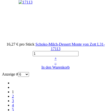
16,27 €
pro Stück
Schoko-Milch-Dessert Monte von Zott
L31-
17113
+
–
In den Warenkorb
Anzeige #
1
2
3
4
5