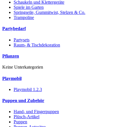
Schaukeln und Klettergeräte
Spiele im Garten
Springseile, Gummitwist, Stelzen & Co.
Trampoline
Partybedarf
Partysets
Raum- & Tischdekoration
Pflanzen
Keine Unterkategorien
Playmobil
Playmobil 1.2.3
Puppen und Zubehör
Hand- und Fingerpuppen
Plüsch-Artikel
Puppen
Puppen-Autositze