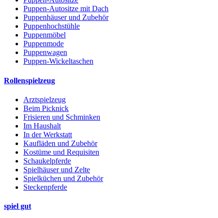
Puppen-Autositze mit Dach
Puppenhäuser und Zubehör
Puppenhochstühle
Puppenmöbel
Puppenmode
Puppenwagen
Puppen-Wickeltaschen
Rollenspielzeug
Arztspielzeug
Beim Picknick
Frisieren und Schminken
Im Haushalt
In der Werkstatt
Kaufläden und Zubehör
Kostüme und Requisiten
Schaukelpferde
Spielhäuser und Zelte
Spielküchen und Zubehör
Steckenpferde
spiel gut