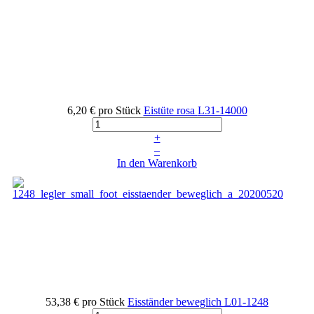
6,20 €
pro Stück
Eistüte rosa
L31-14000
+
–
In den Warenkorb
53,38 €
pro Stück
Eisständer beweglich
L01-1248