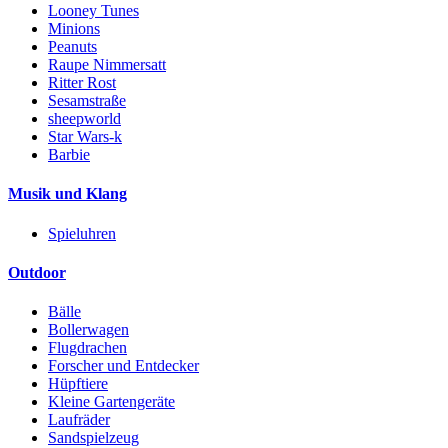
Looney Tunes
Minions
Peanuts
Raupe Nimmersatt
Ritter Rost
Sesamstraße
sheepworld
Star Wars-k
Barbie
Musik und Klang
Spieluhren
Outdoor
Bälle
Bollerwagen
Flugdrachen
Forscher und Entdecker
Hüpftiere
Kleine Gartengeräte
Laufräder
Sandspielzeug