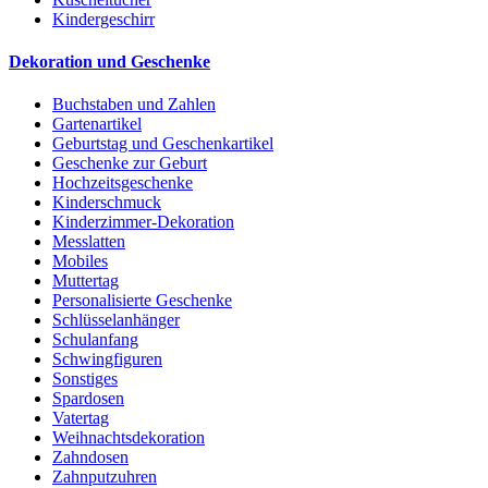
Kindergeschirr
Dekoration und Geschenke
Buchstaben und Zahlen
Gartenartikel
Geburtstag und Geschenkartikel
Geschenke zur Geburt
Hochzeitsgeschenke
Kinderschmuck
Kinderzimmer-Dekoration
Messlatten
Mobiles
Muttertag
Personalisierte Geschenke
Schlüsselanhänger
Schulanfang
Schwingfiguren
Sonstiges
Spardosen
Vatertag
Weihnachtsdekoration
Zahndosen
Zahnputzuhren