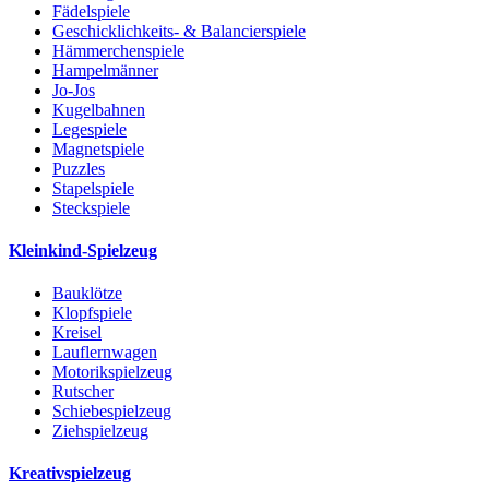
Fädelspiele
Geschicklichkeits- & Balancierspiele
Hämmerchenspiele
Hampelmänner
Jo-Jos
Kugelbahnen
Legespiele
Magnetspiele
Puzzles
Stapelspiele
Steckspiele
Kleinkind-Spielzeug
Bauklötze
Klopfspiele
Kreisel
Lauflernwagen
Motorikspielzeug
Rutscher
Schiebespielzeug
Ziehspielzeug
Kreativspielzeug