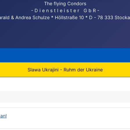
The flying Condors
- D i e n s t l e i s t e r G b R -
rald & Andrea Schulze * Höllstraße 10 * D - 78 333 Stock
Slawa Ukrajini - Ruhm der Ukraine
 an!