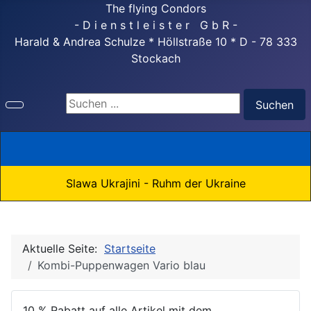
The flying Condors
- D i e n s t l e i s t e r G b R -
Harald & Andrea Schulze * Höllstraße 10 * D - 78 333
Stockach
Suchen ...
Suchen
Slawa Ukrajini - Ruhm der Ukraine
Aktuelle Seite:
Startseite
Kombi-Puppenwagen Vario blau
10 % Rabatt auf alle Artikel mit dem