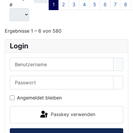
1
2
3
4
5
6
7
8
#
Ergebnisse 1 – 6 von 580
Login
Benutzername
Passwort
Passwo
Angemeldet bleiben
Passkey verwenden