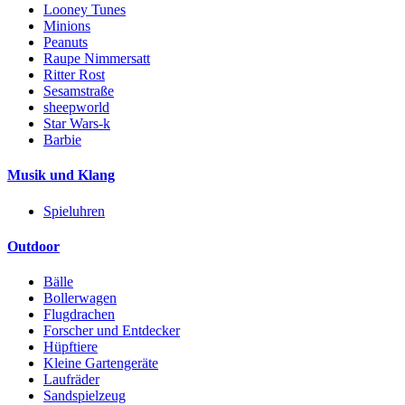
Looney Tunes
Minions
Peanuts
Raupe Nimmersatt
Ritter Rost
Sesamstraße
sheepworld
Star Wars-k
Barbie
Musik und Klang
Spieluhren
Outdoor
Bälle
Bollerwagen
Flugdrachen
Forscher und Entdecker
Hüpftiere
Kleine Gartengeräte
Laufräder
Sandspielzeug