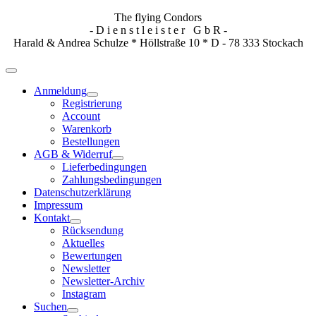
The flying Condors
- D i e n s t l e i s t e r G b R -
Harald & Andrea Schulze * Höllstraße 10 * D - 78 333 Stockach
Anmeldung
Registrierung
Account
Warenkorb
Bestellungen
AGB & Widerruf
Lieferbedingungen
Zahlungsbedingungen
Datenschutzerklärung
Impressum
Kontakt
Rücksendung
Aktuelles
Bewertungen
Newsletter
Newsletter-Archiv
Instagram
Suchen