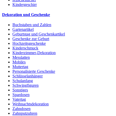
Kindergeschirr
Dekoration und Geschenke
Buchstaben und Zahlen
Gartenartikel
Geburtstag und Geschenkartikel
Geschenke zur Geburt
Hochzeitsgeschenke
Kinderschmuck
Kinderzimmer-Dekoration
Messlatten
Mobiles
Muttertag
Personalisierte Geschenke
Schlüsselanhänger
Schulanfang
Schwingfiguren
Sonstiges
Spardosen
Vatertag
Weihnachtsdekoration
Zahndosen
Zahnputzuhren