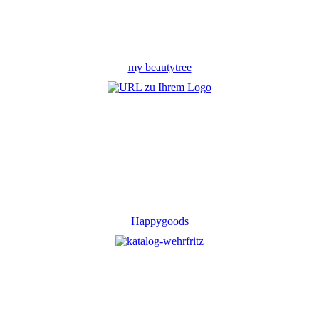
my beautytree
Happygoods