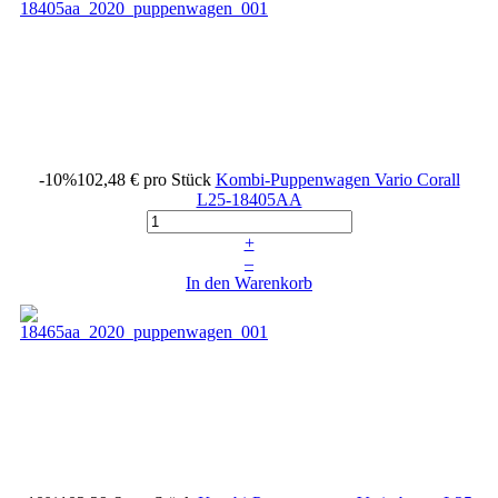
-10%
102,48 €
pro Stück
Kombi-Puppenwagen Vario Corall
L25-18405AA
+
–
In den Warenkorb