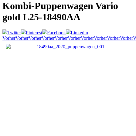
Kombi-Puppenwagen Vario
gold
L25-18490AA
Twitter
Pinterest
Facebook
Linkedin
Vorher
Vorher
Vorher
Vorher
Vorher
Vorher
Vorher
Vorher
Vorher
Vorher
V