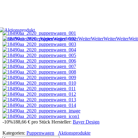
Weiter
Weiter
Weiter
Weiter
Weiter
Weiter
Weiter
Weiter
Weiter
Weiter
Weit
-10%
188,66 €
pro Stück
Hersteller:
Bayer Design
Kategorien:
Puppenwagen
Aktionsprodukte