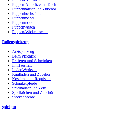
Puppen-Autositze mit Dach
Puppenhäuser und Zubehör
Puppenhochstühle
Puppenmöbel
Puppenmode
Puppenwagen
Puppen-Wickeltaschen
Rollenspielzeug
Arztspielzeug
Beim Picknick
Frisieren und Schminken
Im Haushalt
In der Werkstatt
Kaufläden und Zubehör
Kostüme und Requisiten
Schaukelpferde
Spielhäuser und Zelte
Spielküchen und Zubehör
Steckenpferde
spiel gut