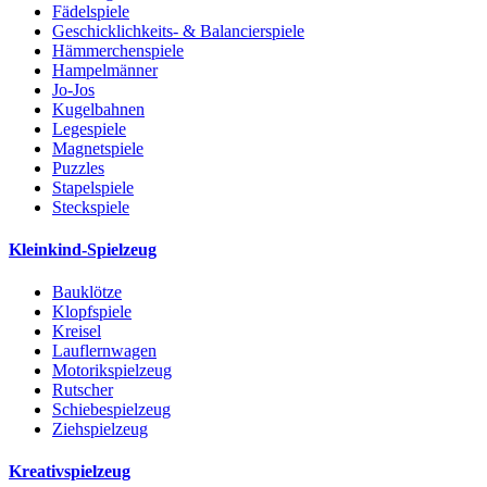
Fädelspiele
Geschicklichkeits- & Balancierspiele
Hämmerchenspiele
Hampelmänner
Jo-Jos
Kugelbahnen
Legespiele
Magnetspiele
Puzzles
Stapelspiele
Steckspiele
Kleinkind-Spielzeug
Bauklötze
Klopfspiele
Kreisel
Lauflernwagen
Motorikspielzeug
Rutscher
Schiebespielzeug
Ziehspielzeug
Kreativspielzeug