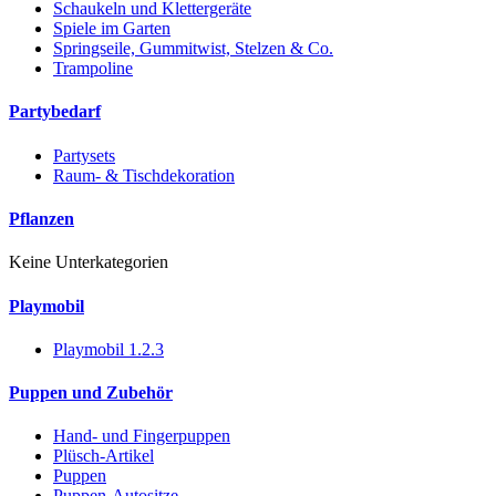
Schaukeln und Klettergeräte
Spiele im Garten
Springseile, Gummitwist, Stelzen & Co.
Trampoline
Partybedarf
Partysets
Raum- & Tischdekoration
Pflanzen
Keine Unterkategorien
Playmobil
Playmobil 1.2.3
Puppen und Zubehör
Hand- und Fingerpuppen
Plüsch-Artikel
Puppen
Puppen-Autositze