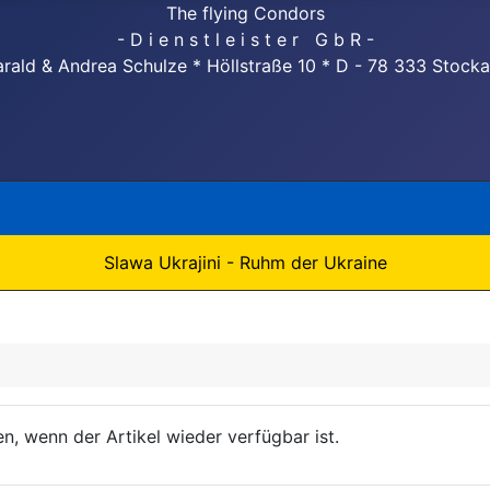
The flying Condors
- D i e n s t l e i s t e r G b R -
rald & Andrea Schulze * Höllstraße 10 * D - 78 333 Stock
Slawa Ukrajini - Ruhm der Ukraine
n, wenn der Artikel wieder verfügbar ist.