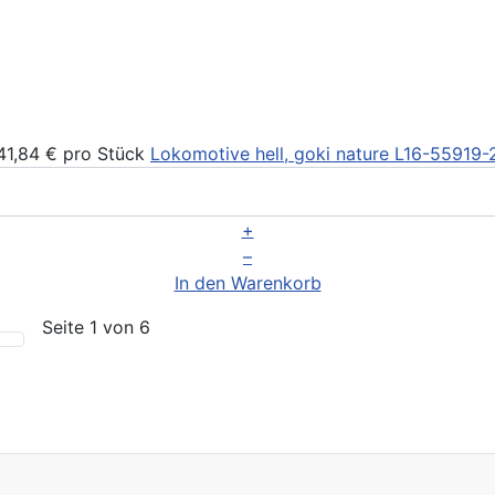
41,84 €
pro Stück
Lokomotive hell, goki nature
L16-55919-
+
–
In den Warenkorb
Seite 1 von 6