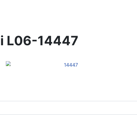
i
L06-14447