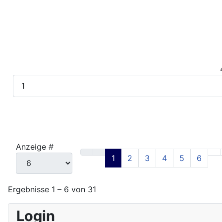
Anzeige #
1
2
3
4
5
6
Ergebnisse 1 – 6 von 31
Login